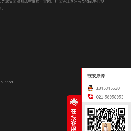
阳光城集团漳州绿智健康产业园、广东湛江国际商贸物流中心规
等。
薇安康养
support
1845045520
021-58958953