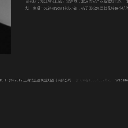
目包括：浙江省江山市产业新城，北京固安产业新城核心区，
划，南通市先锋镇农创科技小镇，杨子国投集团就花特色小镇
RIGHT (©) 2019 上海恺合建筑规划设计有限公司.
沪ICP备18004387号-1
Website 