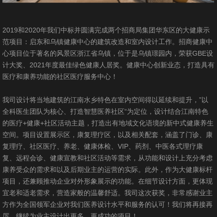
2019和2020年我们中标并圆满完成两个招商局集团华东区的大健康示
范项目：启东和乌镇健康中心的建筑改造和室内设计工作。招商健康中
心项目位于著名的风景区浙江省乌镇，位于是乌镇璟园内，荣获GBE设
计大奖、2021年度最佳绿色健康人居奖。健康中心创新业态，打造具有
医疗和康养功能的社区医疗服务中心！
我司设计将当地建筑的江南水乡特色在室内空间得以延续和提升，”以
全科医生团队为核心、打造智慧医养社区“为定位，设计结合江南特色
的医疗+健康+社区活动主题，打造出有地域文化语境的新中式健康养生
空间。项目设置展示区，康复理疗区，以及相关配套，涵盖了门诊、康
复理疗、社区医疗、养老、健康体检、VIP、药剂、中医各式理疗康
复、远程会诊、健康宣教和社区活动等需求，从功能和设计上充分考虑
康养受众的需求和以及后期业主的运营的实际。此外，作为大健康标杆
项目，还兼顾推动企业对外形象展示的功能。在细节设计方面，更体现
宜老和适老需求，营造家般的温馨舒适。我司这次获奖，非常感谢业主
方作为全国领军企业对我们医养设计水平和服务的认可！我们将再接再
厉，继续为业主设计出更多、更成功的项目！