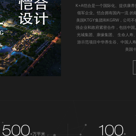
K+A恺合是一个国际化、提供康
领军企业。恺合拥有国内一流 的
美国KTGY集团和KGRW，公司
强企业和政府紧密合作，包括中国
光城集团、康缘集团、 生命人寿
游示范项目中华养生谷、中国人寿
美国
500
100
+万平米
+