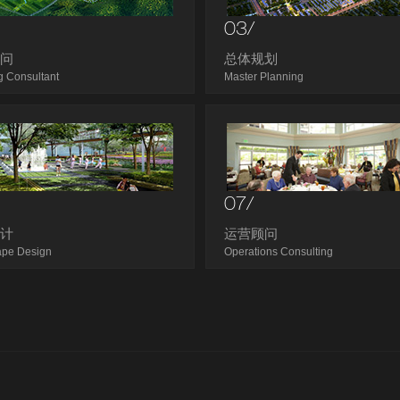
03/
顾问
总体规划
g Consultant
Master Planning
07/
设计
运营顾问
ape Design
Operations Consulting